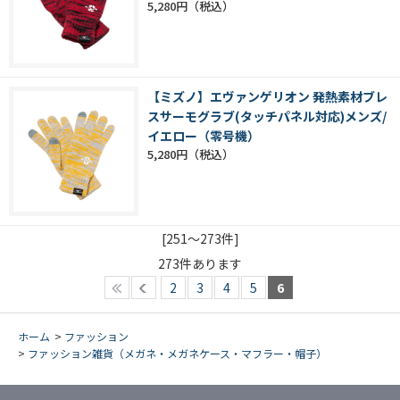
5,280円
【ミズノ】エヴァンゲリオン 発熱素材ブレ
スサーモグラブ(タッチパネル対応)メンズ/
イエロー（零号機）
5,280円
[251～273件]
273
件あります
2
3
4
5
6
ホーム
>
ファッション
>
ファッション雑貨（メガネ・メガネケース・マフラー・帽子）