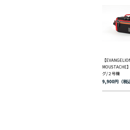
【EVANGELION
MOUSTACH
グ/２号機
9,900円