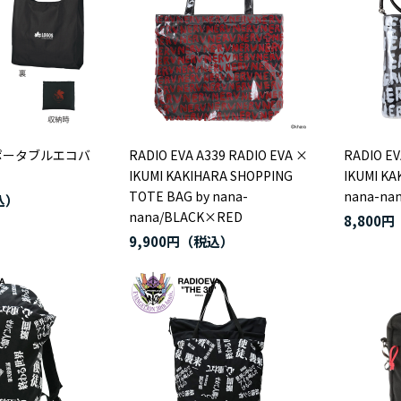
S ポータブルエコバ
RADIO EVA A339 RADIO EVA ×
RADIO EV
IKUMI KAKIHARA SHOPPING
IKUMI KA
TOTE BAG by nana-
nana-na
nana/BLACK×RED
8,800円
9,900円