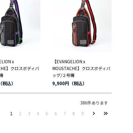
LION x
【EVANGELION x
ACHE】クロスボディバ
MOUSTACHE】クロスボディバ
機
ッグ/２号機
9,900円
386
件あります
1
2
3
4
5
6
7
8
9