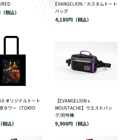
g/RED
EVANGELION／カスタムトート
バッグ
円
4,180円
 30.0 オリジナルトート
【EVANGELION x
京タワー（TOKYO
MOUSTACHE】ウエストバッ
グ/初号機
9,900円