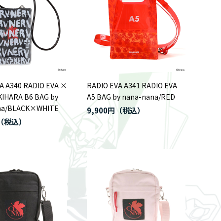
A A340 RADIO EVA ×
RADIO EVA A341 RADIO EVA
KIHARA B6 BAG by
A5 BAG by nana-nana/RED
na/BLACK×WHITE
9,900円