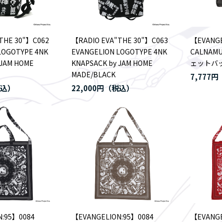
THE 30"】C062
【RADIO EVA"THE 30"】C063
【EVANG
LOGOTYPE 4NK
EVANGELION LOGOTYPE 4NK
CALNA
 JAM HOME
KNAPSACK by JAM HOME
ェットバ
MADE/BLACK
7,777円
22,000円
N:95】0084
【EVANGELION:95】0084
【EVANGE