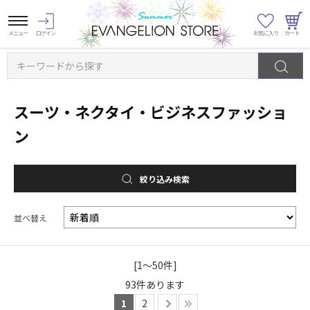
キーワードから探す
スーツ・ネクタイ・ビジネスファッショ
ン
絞り込み検索
並べ替え
[1～50件]
93
件あります
1
2