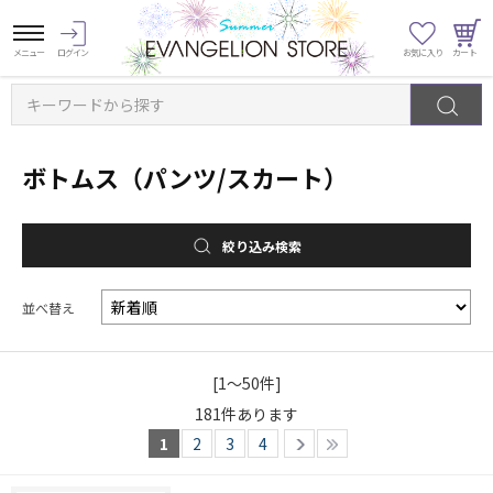
キーワードから探す
ボトムス（パンツ/スカート）
絞り込み検索
並べ替え
[1～50件]
181
件あります
1
2
3
4