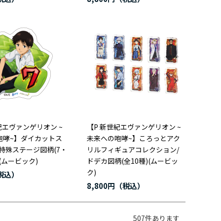
紀エヴァンゲリオン ~
【P 新世紀エヴァンゲリオン ~
咆哮~】ダイカットス
未来への咆哮~】ころっとアク
特殊ステージ図柄(7・
リルフィギュアコレクション/
(ムービック)
ドデカ図柄(全10種)(ムービッ
ク)
8,800円
507
件あります