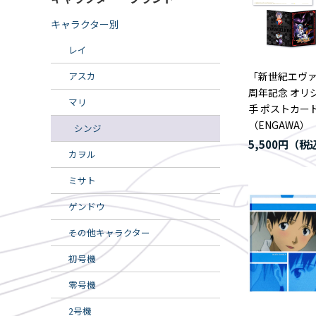
キャラクター別
レイ
アスカ
「新世紀エヴァ
周年記念 オリ
マリ
手 ポストカー
（ENGAWA）
シンジ
5,500円
カヲル
ミサト
ゲンドウ
その他キャラクター
初号機
零号機
2号機