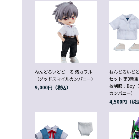
ねんどろいどどーる 渚カヲル
ねんどろいどど
（グッドスマイルカンパニー）
セット 第3新
校制服：Boy
9,000円
カンパニー）
4,500円