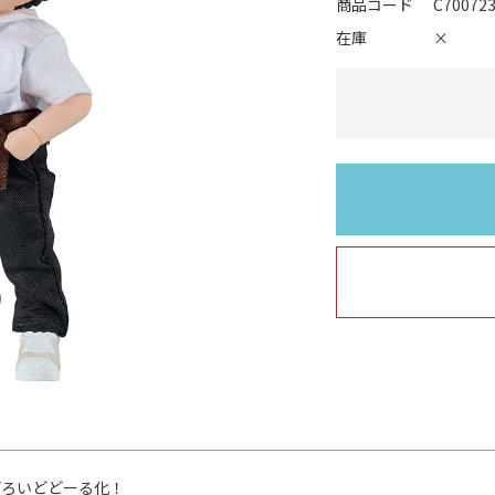
商品コード
C70072
在庫
×
どろいどどーる化！