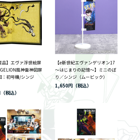
産品】エヴァ浮世絵屏
【e新世紀エヴァンゲリオン17
NGELION風神雷神図屏
～はじまりの記憶～】ミニのぼ
図：初号機/シンジ
り／シンジ（ムービック）
1,650円
円