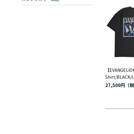
【EVANGELION
Shirt/BLACK/L
27,500円