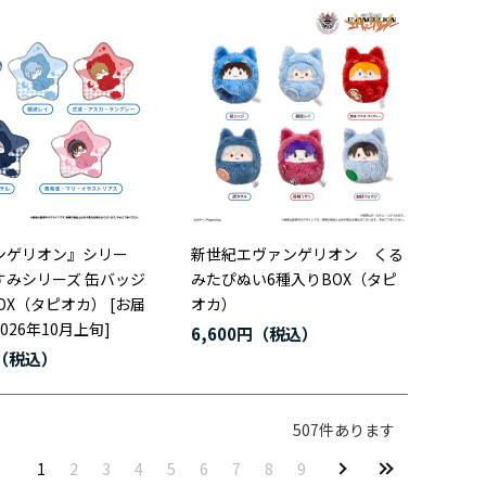
ンゲリオン』シリー
新世紀エヴァンゲリオン くる
すみシリーズ 缶バッジ
みたぴぬい6種入りBOX（タピ
OX（タピオカ） [お届
オカ）
026年10月上旬]
6,600円
507
件あります
1
2
3
4
5
6
7
8
9