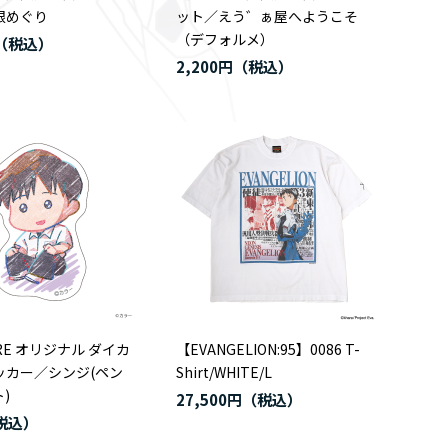
根めぐり
ット／えう゛ぁ屋へようこそ
（デフォルメ）
2,200円
ORE オリジナル ダイカ
【EVANGELION:95】0086 T-
ッカー／シンジ(ペン
Shirt/WHITE/L
)
27,500円