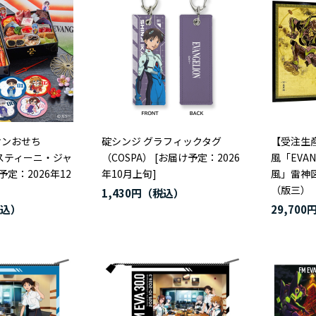
オンおせち
碇シンジ グラフィックタグ
【受注生
ゴスティーニ・ジャ
（COSPA） [お届け予定：2026
風「EVA
予定：2026年12
年10月上旬]
風」雷神
（版三）
1,430円
29,700