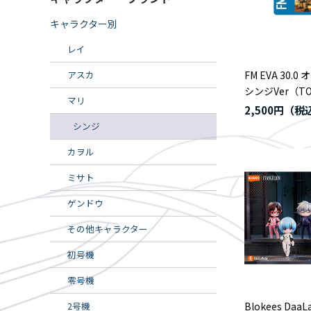
キャラクター別
レイ
アスカ
FM EVA 30.
シンジVer（TO
マリ
2,500円
シンジ
カヲル
ミサト
ゲンドウ
その他キャラクター
初号機
零号機
2号機
Blokees DaaLa