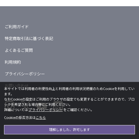
ご利用ガイド
特定商取引法に基づく表記
よくあるご質問
利用規約
プライバシーポリシー
お問い合わせ
本サイトでは利用者の利便性向上と利用者の利用状況把握のためCookieを利用してい
ます。
なおCookieの設定はご利用のブラウザの設定でも変更することができますので、ブロ
ックを希望される場合等にご利用ください。
詳細については
プライバシーポリシー
をご確認ください。
Cookieの拒否方法は
こちら
Licensed by khara ©khara
理解しました、許可します