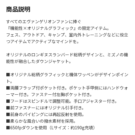
商品説明
すべてのエヴァンゲリオンファンに捧ぐ
『機能性×オリジナルグラフィック』の限定アイテム。
フェス、アウトドア、キャンプ、室内外トレーニングなどに役立
つアイテムでアクティブなマインドを。
オリジナルのロンギヌスランバード総柄デザインと、ミズノの機
能性が融合したダウンジャケット。
■オリジナル総柄グラフィックと機体ワッペンがデザインポイン
ト。
■両腰フラップ付ポケット付き。ポケット手甲側にはハンドウォ
ーマー付き。ファスナー付左胸ポケット付き。
■フードはスピンドルで調整可能。手口アジャスター付き。
■前ファスナーにはオリジナル引手付き。
■前身のパイピングには再起反射を使用。
■柔らかな風合いの撥水素材を採用。
■650fpダウンを使用（Lサイズ：約190g充填）