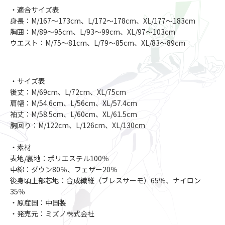
・適合サイズ表
身長：M/167～173cm、L/172～178cm、XL/177～183cm
胸囲：M/89～95cm、L/93～99cm、XL/97～103cm
ウエスト：M/75～81cm、L/79～85cm、XL/83～89cm
・サイズ表
後丈：M/69cm、L/72cm、XL/75cm
肩幅：M/54.6cm、L/56cm、XL/57.4cm
袖丈：M/58.5cm、L/60cm、XL/61.5cm
胸回り：M/122cm、L/126cm、XL/130cm
・素材
表地/裏地：ポリエステル100％
中綿：ダウン80％、フェザー20％
後身頃上部芯地：合成繊維（ブレスサーモ）65％、ナイロン
35％
・原産国：中国製
・発売元：ミズノ株式会社