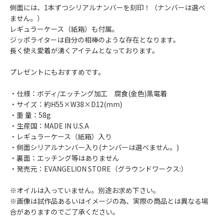
側面には、1本ずつシリアルナンバーを刻印！（ナンバーは選べ
ません。）
レギュラーケース（紙箱）も付属。
ジッポライターは自分の相棒のような存在となります。
長く使え愛着が湧くアイテムとなっております。
プレゼントにもおすすめです。
・仕様：ボディ/エッチング加工 腐食(金色)黒電着
・サイズ：約H55×W38×D12(mm)
・重 量：58g
・生産国：MADE IN U.S.A
・レギュラーケース（紙箱）入り
・側面シリアルナンバー入り(ナンバーは選べません。)
・裏面：エッチング等はありません
・発売元：EVANGELION STORE（グラウンドワークス:）
※オイルは入っていません。別途お求め下さい。
※画像は試作品あるいはイメージの為、実際の商品とは異なる場
合がありますのでご了承ください。