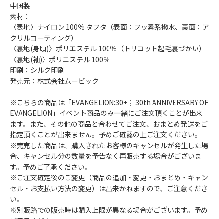
中国製
素材：
〈表地〉ナイロン 100％ タフタ（表面：フッ素系撥水、裏面：ア
クリルコーティング）
〈裏地(身頃)〉ポリエステル 100％（トリコット起毛裏づかい）
〈裏地(袖)〉ポリエステル 100％
印刷：シルク印刷
発売元：株式会社ムービック
※こちらの商品は「EVANGELION:30+； 30th ANNIVERSARY OF
EVANGELION」イベント商品のみ一緒にご注文頂くことが出来
ます。また、その他の商品と合わせてご注文、おまとめ発送をご
指定頂くことが出来ません。予めご確認の上ご注文ください。
※完売した商品は、購入されたお客様のキャンセルが発生した場
合、キャンセル分の数量を予告なく再販売する場合がございま
す。予めご了承ください。
※ご注文確定後のご変更（商品の追加・変更・おまとめ・キャン
セル・お支払い方法の変更）は出来かねますので、ご注意くださ
い。
※別販路での販売時は購入上限が異なる場合がございます。予め