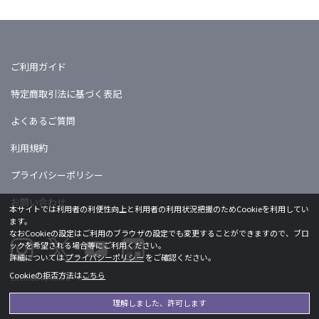
ご利用ガイド
特定商取引法に基づく表記
よくあるご質問
利用規約
プライバシーポリシー
お問い合わせ
本サイトでは利用者の利便性向上と利用者の利用状況把握のためCookieを利用してい
ます。
なおCookieの設定はご利用のブラウザの設定でも変更することができますので、ブロ
ックを希望される場合等にご利用ください。
詳細については
プライバシーポリシー
をご確認ください。
Cookieの拒否方法は
こちら
Licensed by khara ©khara
理解しました、許可します