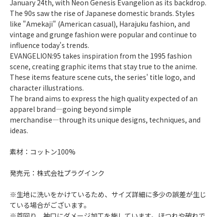
January 24th, with Neon Genesis Evangelion as its backdrop.
The 90s saw the rise of Japanese domestic brands. Styles
like "Amekaji" (American casual), Harajuku fashion, and
vintage and grunge fashion were popular and continue to
influence today's trends.
EVANGELION:95 takes inspiration from the 1995 fashion
scene, creating graphic items that stay true to the anime.
These items feature scene cuts, the series' title logo, and
character illustrations.
The brand aims to express the high quality expected of an
apparel brand―going beyond simple
merchandise―through its unique designs, techniques, and
ideas.
素材：コットン100%
発売元：株式会社プラグインク
※生地に洗いをかけているため、サイズ詳細に多少の誤差が生じ
ている場合がございます。
※首回り、袖口にダメージ加工を施しています。ほつれや破れで