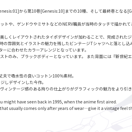
s:01]から第10巻[Genesis:10]までの10種、そして最終巻となる[
ットや、ゲンドウやミサトなどのNERV職員が当時のタッチで描かれて
で美しくレイアウトされたタイポデザインが加わることで、完成されたジ
より、当時の雰囲気とイラストの魅力を残したビンテージTシャツへと落とし込
ターに合わせたカラーアレンジとなっています。
]のイラストのみ、ブラックボディーとなっています。 また背面には『新世
丈夫で吸水性の良いコットン100％素材。
ージしデザインした今作。
ヴィンテージ感のある拘りの仕上がりがグラフィックの魅力をより引き
u might have seen back in 1995, when the anime first aired.
hat usually comes only after years of wear―give it a vintage feel tha