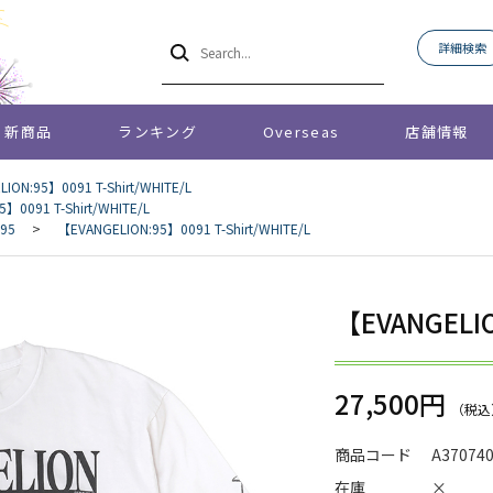
詳細検索
新商品
ランキング
Overseas
店舗情報
ION:95】0091 T-Shirt/WHITE/L
】0091 T-Shirt/WHITE/L
:95
>
【EVANGELION:95】0091 T-Shirt/WHITE/L
【EVANGELIO
27,500円
商品コード
A37074
在庫
×