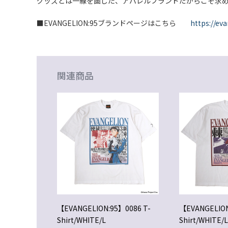
グッズとは一線を画した、アパレルブランドだからこそ求
■EVANGELION:95ブランドページはこちら
https://eva
関連商品
【EVANGELION:95】0086 T-
【EVANGELION
Shirt/WHITE/L
Shirt/WHITE/L