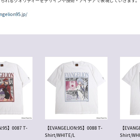
められるクオリティーをデザインや技術・アイデアで表現していきます。
ngelion95.jp/
:95】0087 T-
【EVANGELION:95】0088 T-
【EVANGE
Shirt/WHITE/L
Shirt/WH