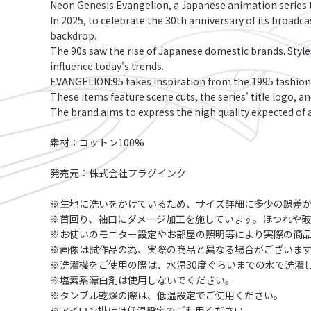
Neon Genesis Evangelion, a Japanese animation series t
In 2025, to celebrate the 30th anniversary of its broad
backdrop.
The 90s saw the rise of Japanese domestic brands. Style
influence today's trends.
EVANGELION:95 takes inspiration from the 1995 fashion 
These items feature scene cuts, the series' title logo, an
The brand aims to express the high quality expected o
素材：コットン100%
発売元：株式会社プラグインク
※生地に洗いをかけているため、サイズ詳細に多少の誤差
※首回り、袖口にダメージ加工を施しています。ほつれや
※お使いのモニター設定やお部屋の照明等により実際の商
※画像は試作品の為、実際の商品と異なる場合がございま
※洗濯機をご使用の際は、水温30度ぐらいまでの水で洗濯
※塩素系漂白剤は使用しないでください。
※タンブル乾燥の際は、低温設定でご使用ください。
※アイロン掛けは低温設定でご利用ください。