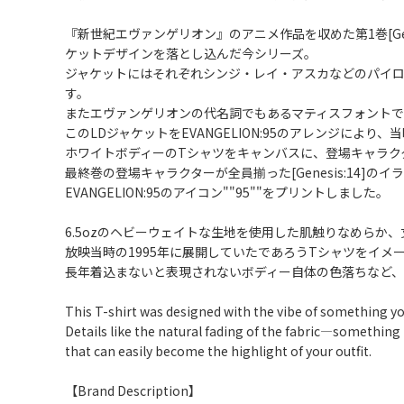
『新世紀エヴァンゲリオン』のアニメ作品を収めた第1巻[Genesi
ケットデザインを落とし込んだ今シリーズ。
ジャケットにはそれぞれシンジ・レイ・アスカなどのパイロ
す。
またエヴァンゲリオンの代名詞でもあるマティスフォント
このLDジャケットをEVANGELION:95のアレンジに
ホワイトボディーのTシャツをキャンバスに、登場キャラク
最終巻の登場キャラクターが全員揃った[Genesis:14
EVANGELION:95のアイコン""95""をプリントしました。
6.5ozのヘビーウェイトな生地を使用した肌触りなめらか、
放映当時の1995年に展開していたであろうTシャツをイメ
長年着込まないと表現されないボディー自体の色落ちなど、
This T-shirt was designed with the vibe of something yo
Details like the natural fading of the fabric―something t
that can easily become the highlight of your outfit.
【Brand Description】