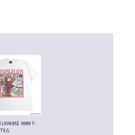
LION:95】0089 T-
ITE/L