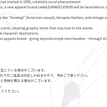
hat started in 1995, created a social phenomenon.
cast, a new apparel brand called EVANGELION:95 will be launched on 
s like "Amekaji" (American casual), Harajuku fashion, and vintage
scene, creating graphic items that stay true to the anime.
d character illustrations.
f an apparel brand―going beyond simple merchandise―through its u
が生じている場合がございます。
破れでのご返品は対応しかねますので、予めご了承ください。
品と色味が異なる場合がございます。
す。
してください。