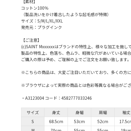
【素材】
コットン100％
（製品洗いをかけ着古したような起毛感が特徴）
サイズ：S/M/L/XL/XXL
発売元：プラグインク
【ご注意】
(c)SAINT Mxxxxxxはブランドの特性上、様々な加工を施
製品の特性上、色落ち、色ムラ、軽微な穴があいている場
ご購入の際は予め、ご理解の上でご注文をお願い致します
※こちらの商品は、大変ご注目いただいており、多くの方に
※ブラウザによって実際の商品とは色彩等異なる場合がご
・A3123004 コード：4582777033246
サイズ
身丈
身幅
肩幅
袖丈
S
68.5cm
53cm
52cm
17.5c
M
70cm
55cm
55cm
18c