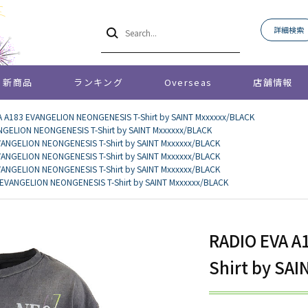
詳細検索
新商品
ランキング
Overseas
店舗情報
A A183 EVANGELION NEONGENESIS T-Shirt by SAINT Mxxxxxx/BLACK
NGELION NEONGENESIS T-Shirt by SAINT Mxxxxxx/BLACK
VANGELION NEONGENESIS T-Shirt by SAINT Mxxxxxx/BLACK
VANGELION NEONGENESIS T-Shirt by SAINT Mxxxxxx/BLACK
VANGELION NEONGENESIS T-Shirt by SAINT Mxxxxxx/BLACK
EVANGELION NEONGENESIS T-Shirt by SAINT Mxxxxxx/BLACK
RADIO EVA A
Shirt by SA