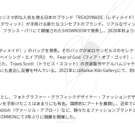
カリスマ的な人気を誇る日本のブランド「READYMADE（レディメイ
t（カリ・デウィット）が手掛ける新たなコンセプトのブランド。リアルなヴ
、フランス・パリにて開催されたSHOWROOMで発表し、2020年秋
ADE（レディメイド）」のバッグを発表。そのバッグが米ロサンゼルスのセ
シング・エイプ(R)） や、Fear of God（フィア・オブ・ゴッド）、OFF-W
、Travis Scott（トラビス・スコット）の衣装製作やアルバム
し反響を呼んでいる。2021年にはKaikai Kiki Galleryにて
を拠点とし、フォトグラファー・グラフィックデザイナー・ファッション
インを手掛けたことはあまりにも有名。国際的にアートを展開し、近年ではREA
rgilAbloh（ヴァージル・アブロー）など、錚々たるファッションブラン
 COMMONにて3年ぶりに個展を開催した。