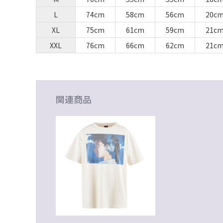
L
74cm
58cm
56cm
20c
XL
75cm
61cm
59cm
21c
XXL
76cm
66cm
62cm
21c
関連商品