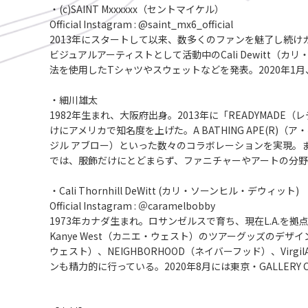
・(c)SAINT Mxxxxxx（セントマイケル）
Official Instagram : @saint_mx6_official
2013年にスタートして以来、数多くのファンを魅了し続け
ビジュアルアーティストとして活動中のCali Dewit
法を使用したTシャツやスウェットなどを発表。2020年1月
・細川雄太
1982年生まれ、大阪府出身。2013年に「READYM
けにアメリカで知名度を上げた。A BATHING APE(R)（ア・ベイ
ジル アブロー）といった数々のコラボレーションを実現。また
では、服飾だけにとどまらず、ファニチャーやアートの分野にも進出
・Cali Thornhill DeWitt (カリ・ソーンヒル・デウィット)
Official Instagram : ＠caramelbobby
1973年カナダ生まれ。ロサンゼルスで育ち、現在L.A.
Kanye West（カニエ・ウェスト）のツアーグッズのデザ
ウェスト）、NEIGHBORHOOD（ネイバーフッド）、Vi
ンも精力的に行っている。2020年8月には東京・GALLERY