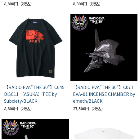
8,800円
8,800円
【RADIO EVA"THE 30"】C045
【RADIO EVA"THE 30"】C071
DISC11 （ASUKA）TEE by
EVA-01 INCENSE CHAMBER by
Subciety/BLACK
emeth/BLACK
8,800円
27,500円