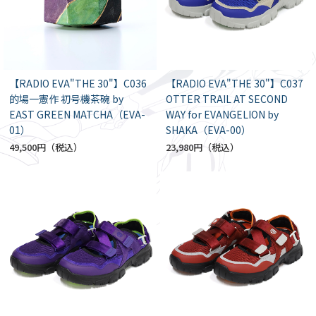
【RADIO EVA"THE 30"】C036
【RADIO EVA"THE 30"】C037
的場一憲作 初号機茶碗 by
OTTER TRAIL AT SECOND
EAST GREEN MATCHA（EVA-
WAY for EVANGELION by
01）
SHAKA（EVA-00）
49,500円
23,980円