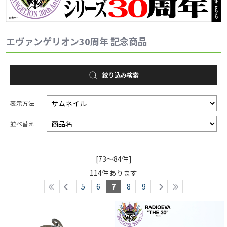
2025.1.1
EVANGELION STOREより、新世紀エヴァンゲリオン放送か
エヴァンゲリオン30周年 記念商品
ら30周年を記念した新作ZIPPO「30th Anniversary」が登
場！
絞り込み検索
表示方法
並べ替え
[73～84件]
114
件あります
5
6
7
8
9