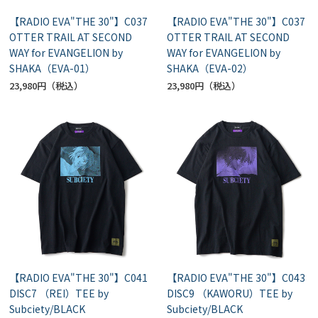
【RADIO EVA"THE 30"】C037
【RADIO EVA"THE 30"】C037
OTTER TRAIL AT SECOND
OTTER TRAIL AT SECOND
WAY for EVANGELION by
WAY for EVANGELION by
SHAKA（EVA-01）
SHAKA（EVA-02）
23,980円
23,980円
【RADIO EVA"THE 30"】C041
【RADIO EVA"THE 30"】C043
DISC7 （REI）TEE by
DISC9 （KAWORU）TEE by
Subciety/BLACK
Subciety/BLACK