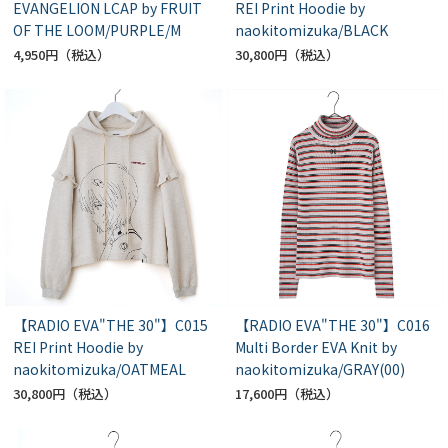
EVANGELION LCAP by FRUIT
REI Print Hoodie by
OF THE LOOM/PURPLE/M
naokitomizuka/BLACK
4,950円
30,800円
【RADIO EVA"THE 30"】C015
【RADIO EVA"THE 30"】C016
REI Print Hoodie by
Multi Border EVA Knit by
naokitomizuka/OATMEAL
naokitomizuka/GRAY(00)
30,800円
17,600円