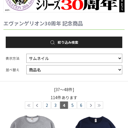
2025.1.1
EVANGELION STOREより、新世紀エヴァンゲリオン放送か
エヴァンゲリオン30周年 記念商品
ら30周年を記念した新作ZIPPO「30th Anniversary」が登
場！
絞り込み検索
表示方法
並べ替え
[37～48件]
114
件あります
2
3
4
5
6