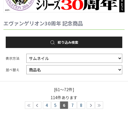
2025.1.1
EVANGELION STOREより、新世紀エヴァンゲリオン放送か
エヴァンゲリオン30周年 記念商品
ら30周年を記念した新作ZIPPO「30th Anniversary」が登
場！
絞り込み検索
表示方法
並べ替え
[61～72件]
114
件あります
4
5
6
7
8