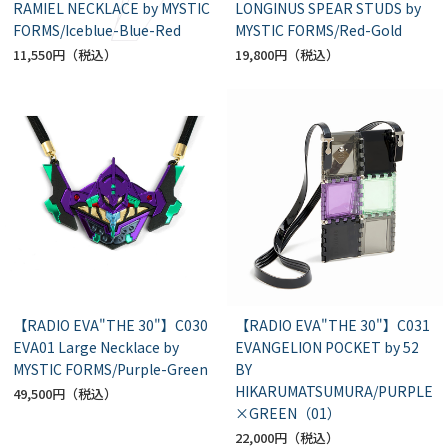
RAMIEL NECKLACE by MYSTIC
LONGINUS SPEAR STUDS by
FORMS/Iceblue-Blue-Red
MYSTIC FORMS/Red-Gold
11,550円
19,800円
【RADIO EVA"THE 30"】C030
【RADIO EVA"THE 30"】C031
EVA01 Large Necklace by
EVANGELION POCKET by 52
MYSTIC FORMS/Purple-Green
BY
HIKARUMATSUMURA/PURPLE
49,500円
×GREEN（01）
22,000円