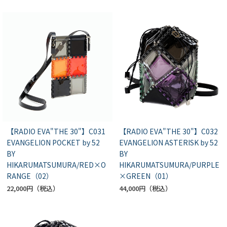
【RADIO EVA"THE 30"】C031
【RADIO EVA"THE 30"】C032
EVANGELION POCKET by 52
EVANGELION ASTERISK by 52
BY
BY
HIKARUMATSUMURA/RED×O
HIKARUMATSUMURA/PURPLE
RANGE（02）
×GREEN（01）
22,000円
44,000円