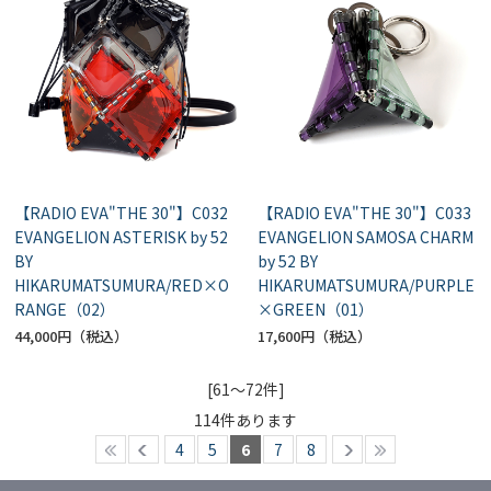
【RADIO EVA"THE 30"】C032
【RADIO EVA"THE 30"】C033
EVANGELION ASTERISK by 52
EVANGELION SAMOSA CHARM
BY
by 52 BY
HIKARUMATSUMURA/RED×O
HIKARUMATSUMURA/PURPLE
RANGE（02）
×GREEN（01）
44,000円
17,600円
[61～72件]
114
件あります
4
5
6
7
8