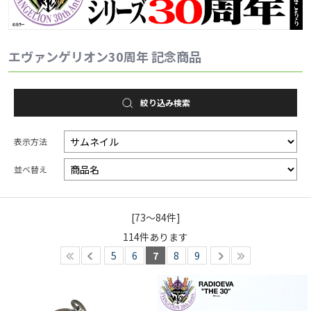
2025.1.1
EVANGELION STOREより、新世紀エヴァンゲリオン放送か
エヴァンゲリオン30周年 記念商品
ら30周年を記念した新作ZIPPO「30th Anniversary」が登
場！
絞り込み検索
表示方法
並べ替え
[73～84件]
114
件あります
5
6
7
8
9