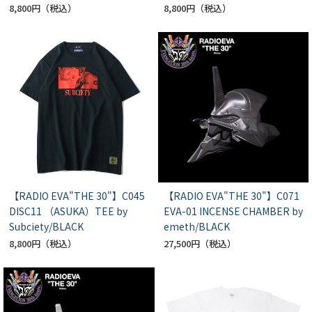
8,800円
8,800円
【RADIO EVA"THE 30"】C045
【RADIO EVA"THE 30"】C071
DISC11 （ASUKA）TEE by
EVA-01 INCENSE CHAMBER by
Subciety/BLACK
emeth/BLACK
8,800円
27,500円