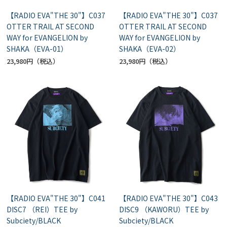
【RADIO EVA"THE 30"】C037
【RADIO EVA"THE 30"】C037
OTTER TRAIL AT SECOND
OTTER TRAIL AT SECOND
WAY for EVANGELION by
WAY for EVANGELION by
SHAKA（EVA-01）
SHAKA（EVA-02）
23,980円
23,980円
【RADIO EVA"THE 30"】C041
【RADIO EVA"THE 30"】C043
DISC7 （REI）TEE by
DISC9 （KAWORU）TEE by
Subciety/BLACK
Subciety/BLACK