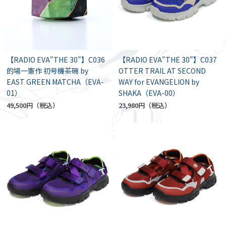
【RADIO EVA"THE 30"】C036
【RADIO EVA"THE 30"】C037
的場一憲作 初号機茶碗 by
OTTER TRAIL AT SECOND
EAST GREEN MATCHA（EVA-
WAY for EVANGELION by
01）
SHAKA（EVA-00）
49,500円
23,980円