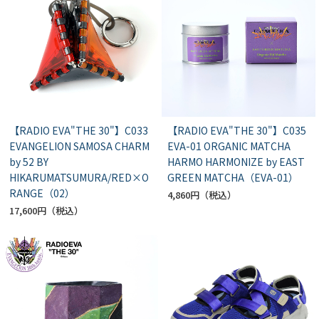
【RADIO EVA"THE 30"】C033
【RADIO EVA"THE 30"】C035
EVANGELION SAMOSA CHARM
EVA-01 ORGANIC MATCHA
by 52 BY
HARMO HARMONIZE by EAST
HIKARUMATSUMURA/RED×O
GREEN MATCHA（EVA-01）
RANGE（02）
4,860円
17,600円