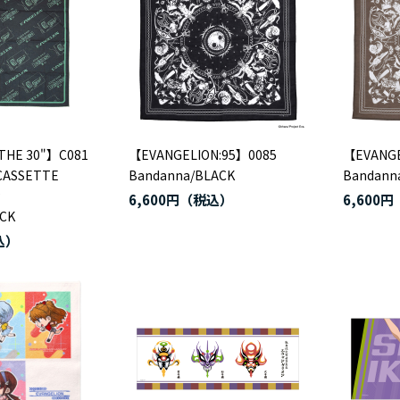
THE 30"】C081
【EVANGELION:95】0085
【EVANGE
CASSETTE
Bandanna/BLACK
Bandann
6,600円
6,600円
CK