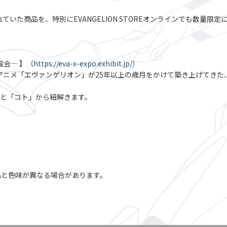
売されていた商品を、特別にEVANGELION STOREオンラインでも数量限
博覧会― 】（
https://eva-x-expo.exhibit.jp/
）
トアニメ「エヴァンゲリオン」が25年以上の歳月をかけて築き上げてき
と「コト」から紐解きます。
品と色味が異なる場合があります。
。