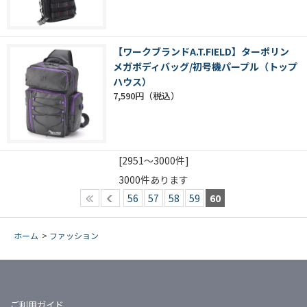
【ワークブランドA.T.FIELD】ターポリン
メガボディバッグ/初号機パープル（トップ
ハウス）
7,590円
[2951～3000件]
3000
件あります
56
57
58
59
60
ホーム
>
ファッション
ご利用ガイド