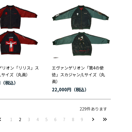
ゲリオン「リリス」ス
エヴァンゲリオン「第4の使
Lサイズ（丸眞）
徒」スカジャン/Lサイズ（丸
眞）
円
22,000円
229
件あります
1
2
3
4
5
6
7
8
9