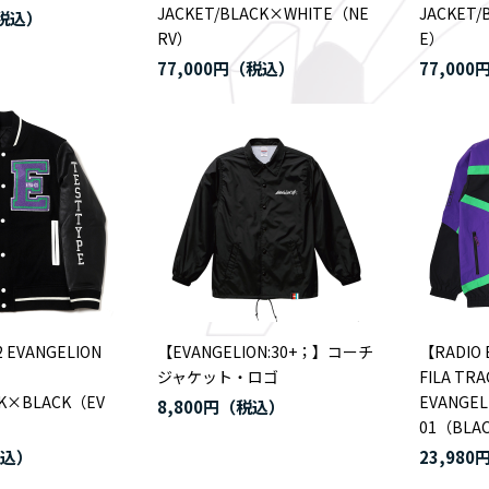
JACKET/BLACK×WHITE（NE
JACKET/
RV）
E）
77,000円
77,000
2 EVANGELION
【EVANGELION:30+；】コーチ
【RADIO 
ジャケット・ロゴ
FILA TRA
CK×BLACK（EV
EVANGELI
8,800円
01（BLA
23,980