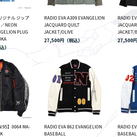
オリジナル ジップ
RADIO EVA A309 EVANGELION
RADIO EV
／NEON
JACQUARD QUILT
JACQUAR
NGELION PLUG
JACKET/OLIVE
JACKET/
UKA
27,500円
27,500
:95】0064 MA-
RADIO EVA 862 EVANGELION
RADIO EV
CK
BASEBALL
BASEBAL