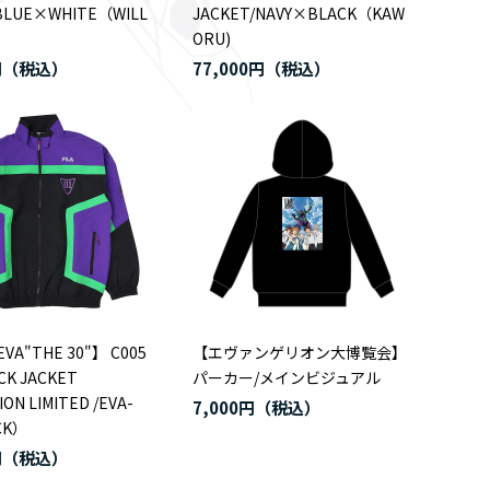
BLUE×WHITE（WILL
JACKET/NAVY×BLACK（KAW
ORU)
円
77,000円
EVA"THE 30"】 C005
【エヴァンゲリオン大博覧会】
CK JACKET
パーカー/メインビジュアル
ON LIMITED /EVA-
7,000円
CK）
円