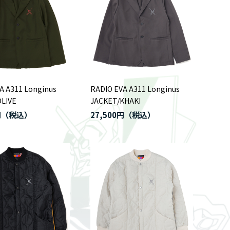
A A311 Longinus
RADIO EVA A311 Longinus
LIVE
JACKET/KHAKI
円
27,500円