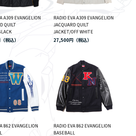
A A309 EVANGELION
RADIO EVA A309 EVANGELION
D QUILT
JACQUARD QUILT
BLACK
JACKET/OFF WHITE
円
27,500円
A 862 EVANGELION
RADIO EVA 862 EVANGELION
L
BASEBALL