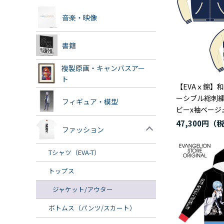
音楽・映像
書籍
複製原画・キャンバスアー
ト
【EVAｘ錦】
ーシブル総刺繍
フィギュア・模型
ビーx袖ベージ
47,300円
ファッション
Tシャツ（EVA-T）
トップス
ジャケット/アウター
ボトムス（パンツ/スカート）