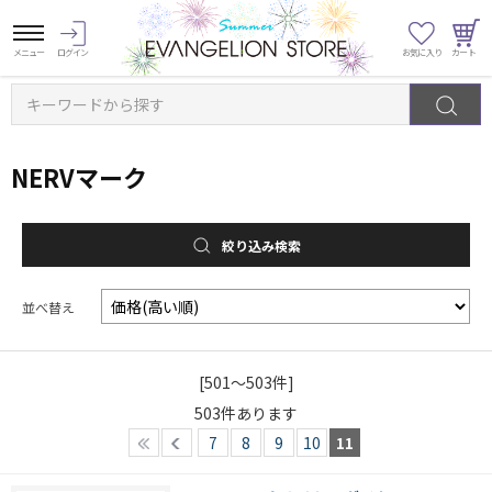
キーワードから探す
NERVマーク
絞り込み検索
並べ替え
[501～503件]
503
件あります
7
8
9
10
11