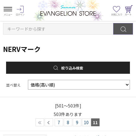
キーワードから探す
NERVマーク
絞り込み検索
並べ替え
[501～503件]
503
件あります
7
8
9
10
11