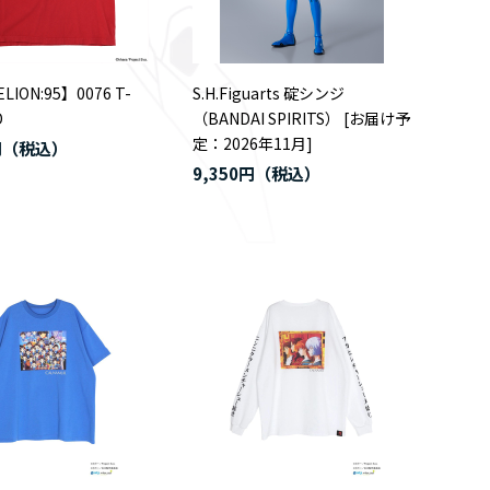
LION:95】0076 T-
S.H.Figuarts 碇シンジ
D
（BANDAI SPIRITS） [お届け予
定：2026年11月]
円
9,350円