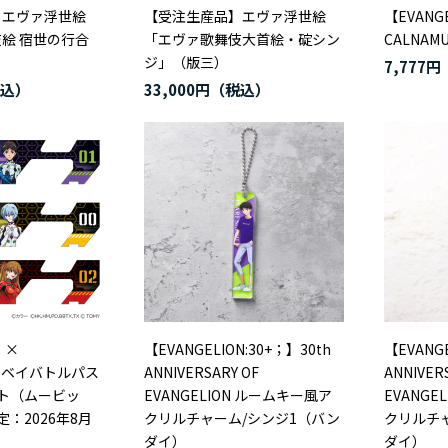
】エヴァ浮世絵
【受注生産品】エヴァ浮世絵
【EVANG
絵 宿世の行合
「エヴァ歌舞伎大首絵・碇シン
CALNAM
ジ」（版三）
7,777円
33,000円
ON ×
【EVANGELION:30+；】30th
【EVANGE
 X ベイバトルパス
ANNIVERSARY OF
ANNIVER
ト（ムービッ
EVANGELION ルームキー風ア
EVANGE
定：2026年8月
クリルチャーム/シンジ1（バン
クリルチ
ダイ）
ダイ）