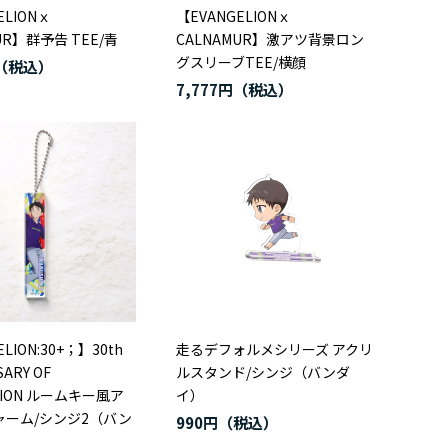
ELIONｘ
【EVANGELIONｘ
UR】群予告 TEE/青
CALNAMUR】激アツ背景ロン
グスリーブTEE/横顔
7,777円
LION:30+；】30th
走るデフォルメシリーズ アクリ
SARY OF
ルスタンド/シンジ（バンダ
LION ルームキー風ア
イ）
ャーム/シンジ2（バン
990円