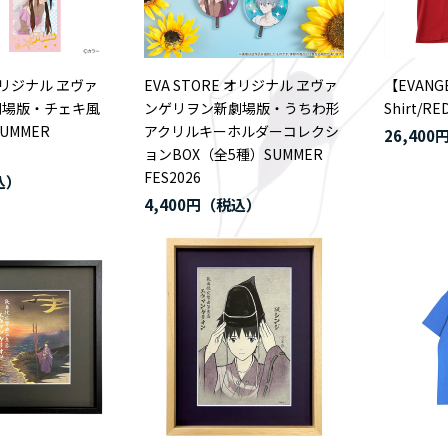
 オリジナル ヱヴァ
EVA STORE オリジナル ヱヴァ
【EVANGE
劇場版・チェキ風
ンゲリヲン新劇場版・うちわ形
Shirt/RE
UMMER
アクリルキーホルダーコレクシ
26,400
ョンBOX（全5種）SUMMER
FES2026
4,400円