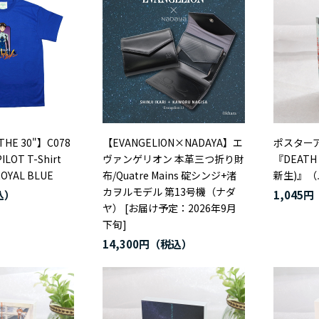
THE 30"】C078
【EVANGELION×NADAYA】エ
ポスター
ILOT T-Shirt
ヴァンゲリオン 本革三つ折り財
『DEATH 
ROYAL BLUE
布/Quatre Mains 碇シンジ+渚
新生)』
カヲルモデル 第13号機（ナダ
1,045円
ヤ） [お届け予定：2026年9月
下旬]
14,300円