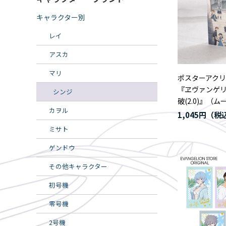
キャラクター別
レイ
アスカ
マリ
ポスターアク
『ヱヴァンゲ
シンジ
破(2.0)』（
カヲル
1,045円
ミサト
ゲンドウ
その他キャラクター
初号機
零号機
2号機