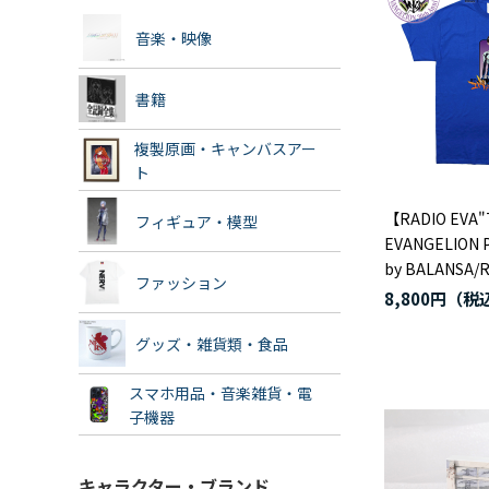
音楽・映像
書籍
複製原画・キャンバスアー
ト
【RADIO EVA"
フィギュア・模型
EVANGELION P
by BALANSA/
ファッション
8,800円
グッズ・雑貨類・食品
スマホ用品・音楽雑貨・電
子機器
キャラクター・ブランド