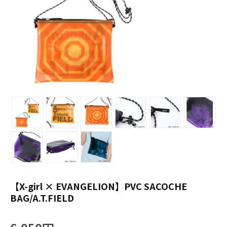
【X-girl × EVANGELION】PVC SACOCHE
BAG/A.T.FIELD