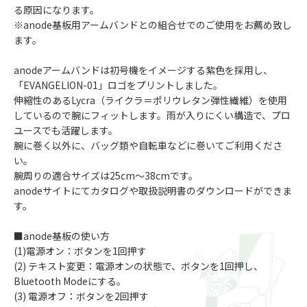
る原因になります。
※anode基板用アームバンドとの組合せでのご使用をお薦め致し
ます。
anodeアームバンドは初号機をイメージする紫色を採用し、
「EVANGELION-01」ロゴをプリントしました。
伸縮性のあるLycra（ライクラ＝ポリウレタン弾性繊維）を使用
しているので腕にフィットします。雨が入りにくい構造で、プロ
ユースでも活躍します。
腕に巻く以外に、バッグ類や自転車などに巻いてご利用くださ
い。
腕周りの適合サイズは25cm～38cmです。
anodeサイトにてカタログや取扱説明書のダウンロードができま
す。
■anode基板の使い方
(1)電源オン：ボタンを1回押す
(2) テキスト変更：電源オンの状態で、ボタンを1回押し、
Bluetooth Modeにする。
(3) 電源オフ：ボタンを2回押す