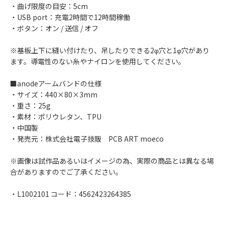
・曲げ限度の目安：5cm
・USB port：充電2時間で12時間稼働
・ボタン：オン / 送信 / オフ
※基板上下に縫い付けたり、吊したりできる2φ穴と1φ穴があり
ます。導電性のない糸やナイロンを使用してください。
■anodeアームバンドの仕様
・サイズ：440×80×3mm
・重さ：25g
・素材：ポリウレタン、TPU
・中国製
・発売元：株式会社電子技販 PCB ART moeco
※画像は試作品あるいはイメージの為、実際の商品とは異なる場
合がありますのでご了承ください。
・L1002101 コード：4562423264385