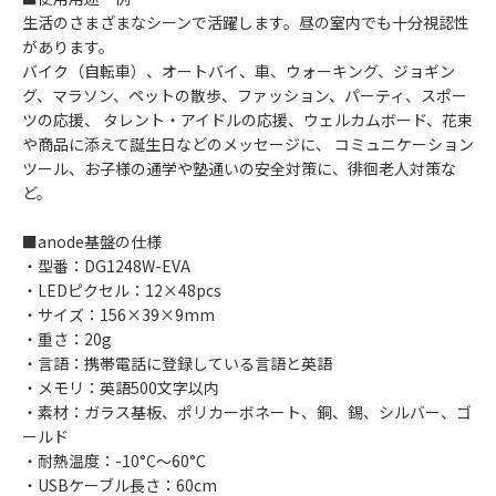
生活のさまざまなシーンで活躍します。昼の室内でも十分視認性
があります。
バイク（自転車）、オートバイ、車、ウォーキング、ジョギン
グ、マラソン、ペットの散歩、ファッション、パーティ、スポー
ツの応援、 タレント・アイドルの応援、ウェルカムボード、花束
や商品に添えて誕生日などのメッセージに、 コミュニケーション
ツール、お子様の通学や塾通いの安全対策に、徘徊老人対策な
ど。
■anode基盤の仕様
・型番：DG1248W-EVA
・LEDピクセル：12×48pcs
・サイズ：156×39×9mm
・重さ：20g
・言語：携帯電話に登録している言語と英語
・メモリ：英語500文字以内
・素材：ガラス基板、ポリカーボネート、銅、錫、シルバー、ゴ
ールド
・耐熱温度：-10°C～60°C
・USBケーブル長さ：60cm