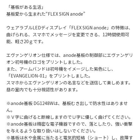
「基板がある生活」
基板愛から生まれた“FLEX SIGN anode”
ウェアラブルLEDディスプレイ「FLEX SIGN anode」の特徴は、
曲げられる、スマホでメッセージを変更できる、12時間使用可
能、軽さ20ｇです。
エヴァンゲリオン仕様では、anode基板の制御部にエヴァンゲリ
オン初号機のロゴをプリントしました。
また、アームバンドは初号機をイメージした紫色にし、
「EVANGELION-01」をプリントしました。
スマホからエヴァンゲリオンの名言などを送信して楽しめます。
昼の室内でも十分視認性があります。
※anode基板 DG1248Wは、基板むき出しで防水性はありませ
ん。
※Ｖ字に曲げると断線しますのでＵ字に優しく曲げてください。
※anode基板は精密な電子機器ですので、落としたり、強い衝撃
を与えるような取り扱いはしないでください。
※基板は水や金属に当たると電気的短絡（ショート）し、故障す