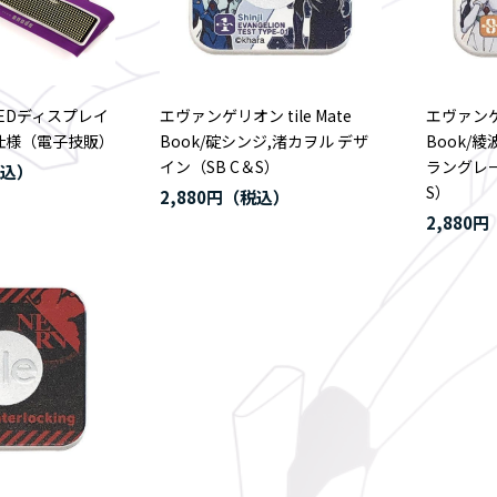
EDディスプレイ
エヴァンゲリオン tile Mate
エヴァンゲリ
ァ仕様（電子技販）
Book/碇シンジ,渚カヲル デザ
Book/
イン（SB C＆S）
ラングレー
S）
2,880円
2,880円