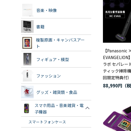
音楽・映像
書籍
複製原画・キャンバスアー
ト
【Panasonic 
EVANGELIO
フィギュア・模型
ラボ セパレー
ティック掃除機 
ファッション
回限定特典付
88,990円
グッズ・雑貨類・食品
スマホ用品・音楽雑貨・電
子機器
スマートフォンケース