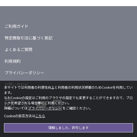
ご利用ガイド
特定商取引法に基づく表記
よくあるご質問
利用規約
プライバシーポリシー
お問い合わせ
本サイトでは利用者の利便性向上と利用者の利用状況把握のためCookieを利用してい
ます。
なおCookieの設定はご利用のブラウザの設定でも変更することができますので、ブロ
ックを希望される場合等にご利用ください。
詳細については
プライバシーポリシー
をご確認ください。
Cookieの拒否方法は
こちら
Licensed by khara ©khara
理解しました、許可します