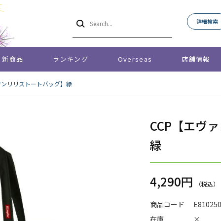
詳細検索
新商品
ランキング
Overseas
店舗情報
オンリリストートバッグ】緑
CCP【エヴ
緑
4,290円
商品コード
E81025
在庫
×