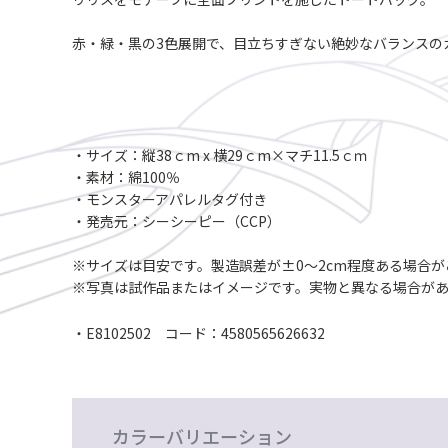
赤・緑・黒の3色展開で、目立ちすぎない絶妙なバランスの
・サイズ：縦38ｃm x 横29ｃm×マチ11.5ｃｍ
・素材：綿100％
・モンスターアパレルタグ付き
・発売元：シーシーピー（CCP）
※サイズは目安です。製造誤差が±0～2cm程度ある場合が
※写真は試作品またはイメージです。実物と異なる場合が
・E8102502 コード：4580565626632
カラーバリエーション