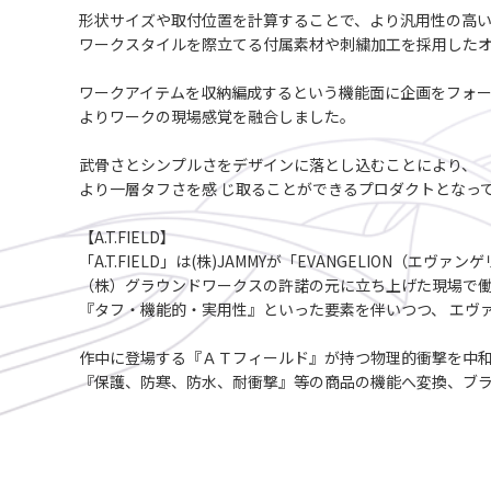
形状サイズや取付位置を計算することで、より汎用性の高い
ワークスタイルを際立てる付属素材や刺繍加工を採用したオ
ワークアイテムを収納編成するという機能面に企画をフォー
よりワークの現場感覚を融合しました。
武骨さとシンプルさをデザインに落とし込むことにより、
より一層タフさを感 じ取ることができるプロダクトとなっ
【A.T.FIELD】
「A.T.FIELD」は(株)JAMMYが「EVANGELION（エ
（株）グラウンドワークスの許諾の元に立ち上げた現場で
『タフ・機能的・実用性』といった要素を伴いつつ、 エヴ
作中に登場する『ＡＴフィールド』が持つ物理的衝撃を中
『保護、防寒、防水、耐衝撃』等の商品の機能へ変換、ブ