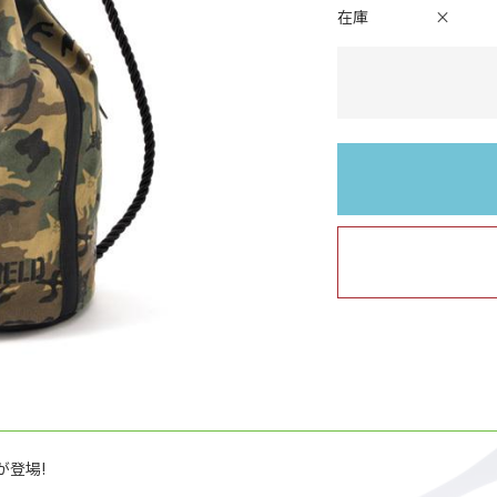
在庫
×
が登場!