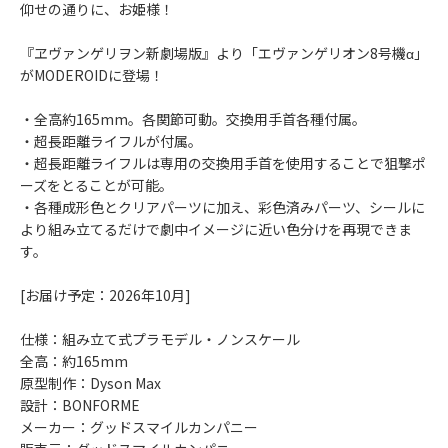
仰せの通りに、お姫様！
『ヱヴァンゲリヲン新劇場版』より「エヴァンゲリオン8号機α」
がMODEROIDに登場！
・全高約165mm。各関節可動。交換用手首各種付属。
・超長距離ライフルが付属。
・超長距離ライフルは専用の交換用手首を使用することで狙撃ポ
ーズをとることが可能。
・各種成形色とクリアパーツに加え、彩色済みパーツ、シールに
より組み立てるだけで劇中イメージに近い色分けを再現できま
す。
[お届け予定：2026年10月]
仕様：組み立て式プラモデル・ノンスケール
全高：約165mm
原型制作：Dyson Max
設計：BONFORME
メーカー：グッドスマイルカンパニー