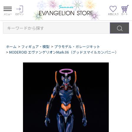
キーワードから探す
ホーム
>
フィギュア・模型
>
プラモデル・ガレージキット
>
MODEROID エヴァンゲリオンMark.06（グッドスマイルカンパニー）