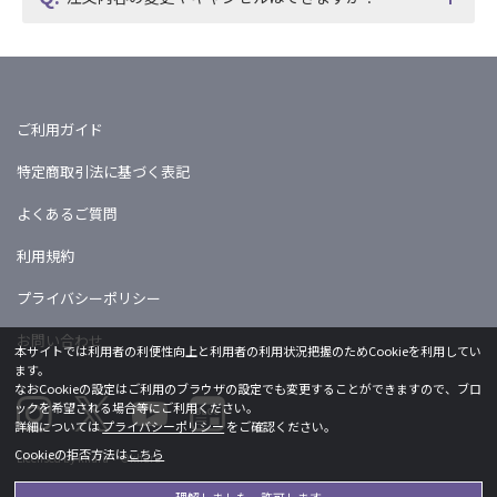
ご利用ガイド
特定商取引法に基づく表記
よくあるご質問
利用規約
プライバシーポリシー
お問い合わせ
本サイトでは利用者の利便性向上と利用者の利用状況把握のためCookieを利用してい
ます。
なおCookieの設定はご利用のブラウザの設定でも変更することができますので、ブロ
ックを希望される場合等にご利用ください。
詳細については
プライバシーポリシー
をご確認ください。
Cookieの拒否方法は
こちら
Licensed by khara ©khara