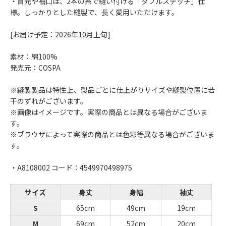
・首元や袖口は、2本の糸で縫い付ける「ダブルステッチ」仕
様。しっかりとした縫製で、長く愛用いただけます。
[お届け予定：2026年10月上旬]
素材：綿100%
発売元：COSPA
※縫製製品は特性上、製品ごとに仕上がりサイズや縫製位置に若
干のずれがございます。
※画像はイメージです。実際の商品とは異なる場合がございま
す。
※ブラウザによって実際の商品とは色彩等異なる場合がございま
す。
・A8108002 コード：4549970498975
サイズ
身丈
身幅
袖丈
S
65cm
49cm
19cm
M
69cm
52cm
20cm