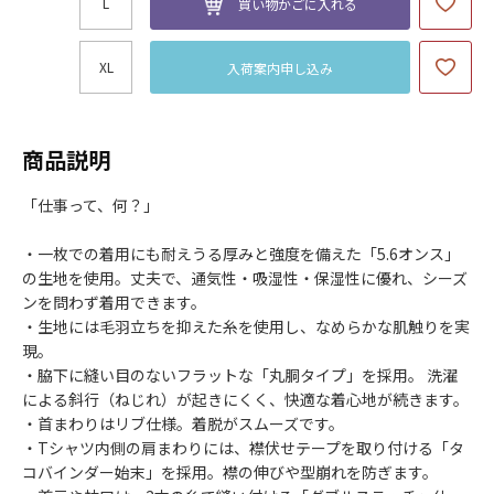
L
買い物かごに入れる
XL
入荷案内申し込み
商品説明
「仕事って、何？」
・一枚での着用にも耐えうる厚みと強度を備えた「5.6オンス」
の生地を使用。丈夫で、通気性・吸湿性・保湿性に優れ、シーズ
ンを問わず着用できます。
・生地には毛羽立ちを抑えた糸を使用し、なめらかな肌触りを実
現。
・脇下に縫い目のないフラットな「丸胴タイプ」を採用。 洗濯
による斜行（ねじれ）が起きにくく、快適な着心地が続きます。
・首まわりはリブ仕様。着脱がスムーズです。
・Tシャツ内側の肩まわりには、襟伏せテープを取り付ける「タ
コバインダー始末」を採用。襟の伸びや型崩れを防ぎます。