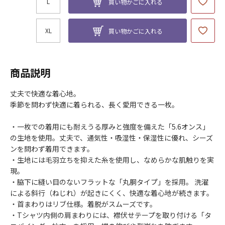
L
買い物かごに入れる
XL
買い物かごに入れる
商品説明
丈夫で快適な着心地。
季節を問わず快適に着られる、長く愛用できる一枚。
・一枚での着用にも耐えうる厚みと強度を備えた「5.6オンス」
の生地を使用。丈夫で、通気性・吸湿性・保湿性に優れ、シーズ
ンを問わず着用できます。
・生地には毛羽立ちを抑えた糸を使用し、なめらかな肌触りを実
現。
・脇下に縫い目のないフラットな「丸胴タイプ」を採用。 洗濯
による斜行（ねじれ）が起きにくく、快適な着心地が続きます。
・首まわりはリブ仕様。着脱がスムーズです。
・Tシャツ内側の肩まわりには、襟伏せテープを取り付ける「タ