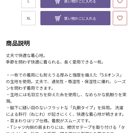
L
買い物かごに入れる
XL
買い物かごに入れる
商品説明
丈夫で快適な着心地。
季節を問わず快適に着られる、長く愛用できる一枚。
・一枚での着用にも耐えうる厚みと強度を備えた「5.6オンス」
の生地を使用。丈夫で、通気性・吸湿性・保湿性に優れ、シーズ
ンを問わず着用できます。
・生地には毛羽立ちを抑えた糸を使用し、なめらかな肌触りを実
現。
・脇下に縫い目のないフラットな「丸胴タイプ」を採用。 洗濯
による斜行（ねじれ）が起きにくく、快適な着心地が続きます。
・首まわりはリブ仕様。着脱がスムーズです。
・Tシャツ内側の肩まわりには、襟伏せテープを取り付ける「タ