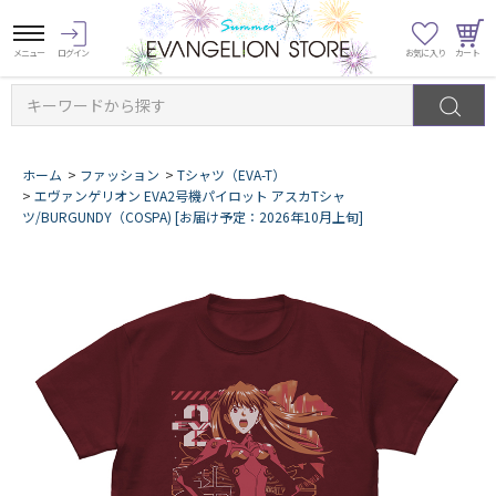
キーワードから探す
ホーム
>
ファッション
>
Tシャツ（EVA-T）
>
エヴァンゲリオン EVA2号機パイロット アスカTシャ
ツ/BURGUNDY（COSPA) [お届け予定：2026年10月上旬]