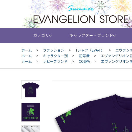
カテゴリ
キャラクター・ブランド
ホーム
>
ファッション
>
Tシャツ（EVA-T）
>
エヴァンゲリ
ホーム
>
キャラクター別
>
初号機
>
エヴァンゲリオン 初号
ホーム
>
ホビーブランド
>
COSPA
>
エヴァンゲリオン 初号