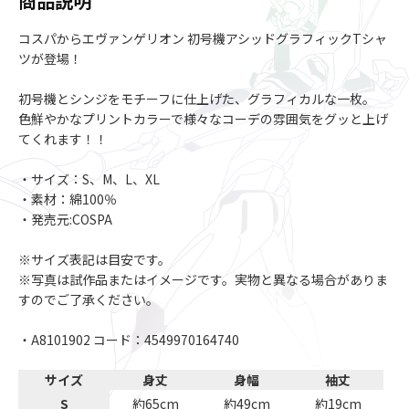
商品説明
コスパからエヴァンゲリオン 初号機アシッドグラフィックTシャ
ツが登場！
初号機とシンジをモチーフに仕上げた、グラフィカルな一枚。
色鮮やかなプリントカラーで様々なコーデの雰囲気をグッと上げ
てくれます！！
・サイズ：S、M、L、XL
・素材：綿100％
・発売元:COSPA
※サイズ表記は目安です。
※写真は試作品またはイメージです。実物と異なる場合がありま
すのでご了承ください。
・A8101902 コード：4549970164740
サイズ
身丈
身幅
袖丈
S
約65cm
約49cm
約19cm