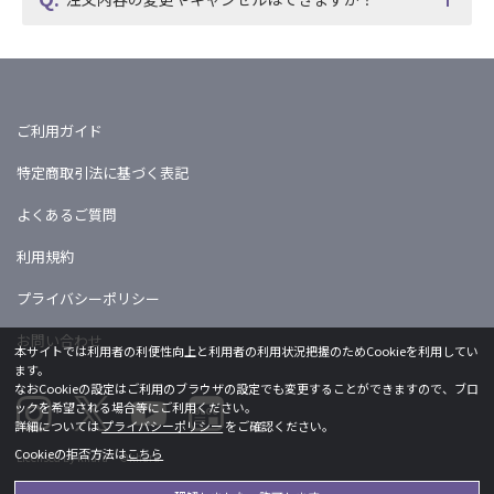
ご利用ガイド
特定商取引法に基づく表記
よくあるご質問
利用規約
プライバシーポリシー
お問い合わせ
本サイトでは利用者の利便性向上と利用者の利用状況把握のためCookieを利用してい
ます。
なおCookieの設定はご利用のブラウザの設定でも変更することができますので、ブロ
ックを希望される場合等にご利用ください。
詳細については
プライバシーポリシー
をご確認ください。
Cookieの拒否方法は
こちら
Licensed by khara ©khara