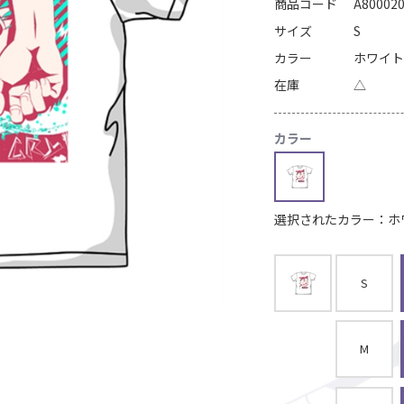
商品コード
A80002
サイズ
S
カラー
ホワイ
在庫
△
カラー
選択されたカラー：ホ
S
M