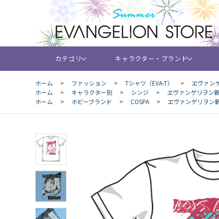
カテゴリ
キャラクター・ブランド
ホーム
>
ファッション
>
Tシャツ（EVA-T）
>
ヱヴァンゲ
ホーム
>
キャラクター別
>
シンジ
>
ヱヴァンゲリヲン新劇
ホーム
>
ホビーブランド
>
COSPA
>
ヱヴァンゲリヲン新劇