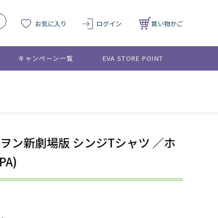
お気に入り
ログイン
買い物かご
キャンペーン一覧
EVA STORE POINT
ヲン新劇場版 シンジTシャツ ／ホ
A)