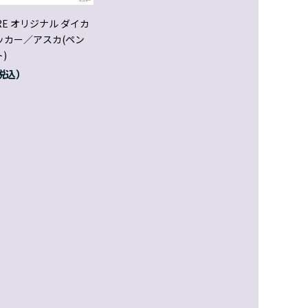
ORE オリジナル ダイカ
ッカー／アスカ(ペン
)