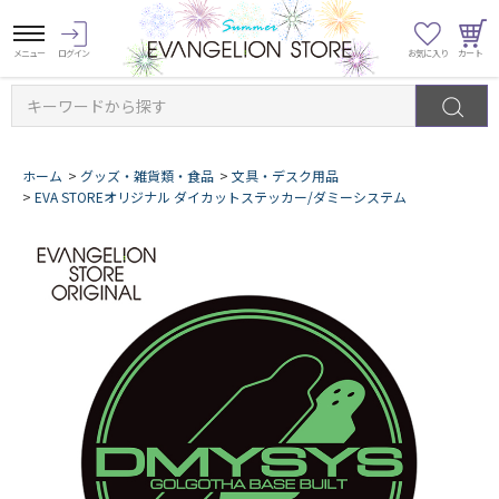
キーワードから探す
ホーム
>
グッズ・雑貨類・食品
>
文具・デスク用品
>
EVA STOREオリジナル ダイカットステッカー/ダミーシステム