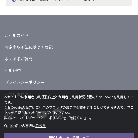
ご利用ガイド
特定商取引法に基づく表記
よくあるご質問
利用規約
プライバシーポリシー
お問い合わせ
本サイトでは利用者の利便性向上と利用者の利用状況把握のためCookieを利用してい
ます。
なおCookieの設定はご利用のブラウザの設定でも変更することができますので、ブロ
ックを希望される場合等にご利用ください。
詳細については
プライバシーポリシー
をご確認ください。
Cookieの拒否方法は
こちら
Licensed by khara ©khara
理解しました、許可します