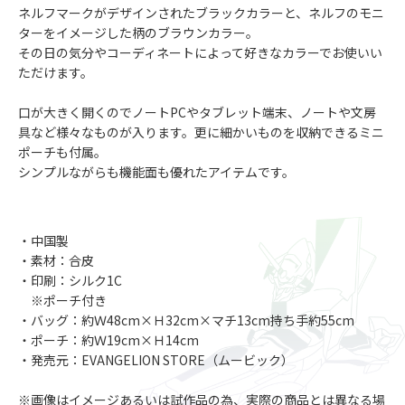
ネルフマークがデザインされたブラックカラーと、ネルフのモニ
ターをイメージした柄のブラウンカラー。
その日の気分やコーディネートによって好きなカラーでお使いい
ただけます。
口が大きく開くのでノートPCやタブレット端末、ノートや文房
具など様々なものが入ります。更に細かいものを収納できるミニ
ポーチも付属。
シンプルながらも機能面も優れたアイテムです。
・中国製
・素材：合皮
・印刷：シルク1C
※ポーチ付き
・バッグ：約Ｗ48cm×Ｈ32cm×マチ13cm持ち手約55cm
・ポーチ：約Ｗ19cm×Ｈ14cm
・発売元：EVANGELION STORE（ムービック）
※画像はイメージあるいは試作品の為、実際の商品とは異なる場