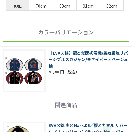
XXL
70cm
63cm
91cm
52cm
カラーバリエーション
【EVAｘ錦】龍と覚醒初号機/舞妓綾波リバ
ーシブルスカジャン/表ネイビーｘベージュ
袖
47,300円
関連商品
EVA×錦 炎とMark.06／桜とカヲル リバー
シブルスカジャン/ブラックｘ袖ベージュ