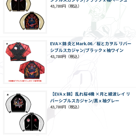
43,780円
EVA×錦 炎とMark.06／桜とカヲル リバー
シブルスカジャン/ブラックｘ袖ワイン
43,780円
【EVAｘ錦】乱れ桜4機 ×月と綾波レイ リ
バーシブルスカジャン/黒ｘ袖グレー
43,780円