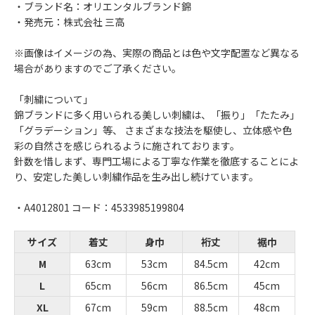
・ブランド名：オリエンタルブランド錦
・発売元：株式会社 三高
※画像はイメージの為、実際の商品とは色や文字配置など異なる
場合がありますのでご了承ください。
「刺繍について」
錦ブランドに多く用いられる美しい刺繍は、「振り」「たたみ」
「グラデーション」等、 さまざまな技法を駆使し、立体感や色
彩の自然さを感じられるように施されております。
針数を惜しまず、専門工場による丁寧な作業を徹底することによ
り、安定した美しい刺繍作品を生み出し続けています。
・A4012801 コード：4533985199804
サイズ
着丈
身巾
裄丈
裾巾
M
63cm
53cm
84.5cm
42cm
L
65cm
56cm
86.5cm
45cm
XL
67cm
59cm
88.5cm
48cm