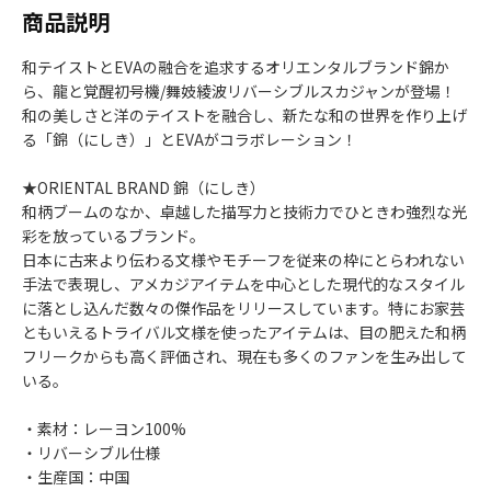
商品説明
和テイストとEVAの融合を追求するオリエンタルブランド錦か
ら、龍と覚醒初号機/舞妓綾波リバーシブルスカジャンが登場！
和の美しさと洋のテイストを融合し、新たな和の世界を作り上げ
る「錦（にしき）」とEVAがコラボレーション！
★ORIENTAL BRAND 錦（にしき）
和柄ブームのなか、卓越した描写力と技術力でひときわ強烈な光
彩を放っているブランド。
日本に古来より伝わる文様やモチーフを従来の枠にとらわれない
手法で表現し、アメカジアイテムを中心とした現代的なスタイル
に落とし込んだ数々の傑作品をリリースしています。特にお家芸
ともいえるトライバル文様を使ったアイテムは、目の肥えた和柄
フリークからも高く評価され、現在も多くのファンを生み出して
いる。
・素材：レーヨン100%
・リバーシブル仕様
・生産国：中国