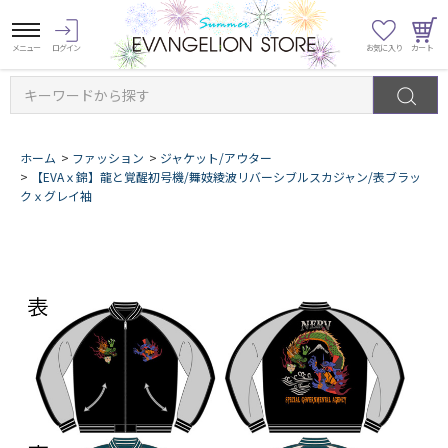
キーワードから探す
ホーム
>
ファッション
>
ジャケット/アウター
>
【EVAｘ錦】龍と覚醒初号機/舞妓綾波リバーシブルスカジャン/表ブラッ
クｘグレイ袖