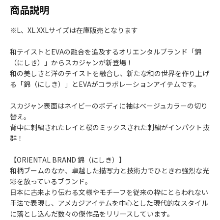
商品説明
※L、XL.XXLサイズは在庫販売となります
和テイストとEVAの融合を追及するオリエンタルブランド「錦
（にしき）」からスカジャンが新登場！
和の美しさと洋のテイストを融合し、新たな和の世界を作り上げ
る「錦（にしき）」とEVAがコラボレーションアイテムです。
スカジャン表面はネイビーのボディに袖はベージュカラーの切り
替え。
背中に刺繍されたレイと桜のミックスされた刺繍がインパクト抜
群！
【ORIENTAL BRAND 錦（にしき）】
和柄ブームのなか、卓越した描写力と技術力でひときわ強烈な光
彩を放っているブランド。
日本に古来より伝わる文様やモチーフを従来の枠にとらわれない
手法で表現し、アメカジアイテムを中心とした現代的なスタイル
に落とし込んだ数々の傑作品をリリースしています。