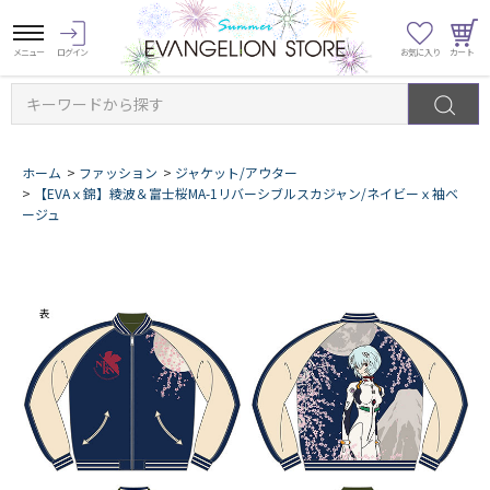
キーワードから探す
ホーム
>
ファッション
>
ジャケット/アウター
>
【EVAｘ錦】綾波＆富士桜MA-1リバーシブルスカジャン/ネイビーｘ袖ベ
ージュ