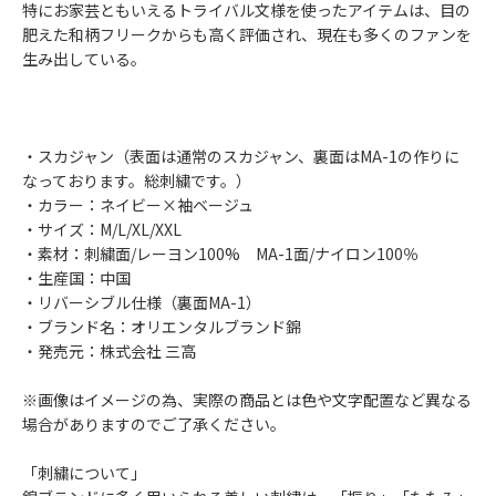
特にお家芸ともいえるトライバル文様を使ったアイテムは、目の
肥えた和柄フリークからも高く評価され、現在も多くのファンを
生み出している。
・スカジャン（表面は通常のスカジャン、裏面はMA-1の作りに
なっております。総刺繍です。）
・カラー：ネイビー×袖ベージュ
・サイズ：M/L/XL/XXL
・素材：刺繍面/レーヨン100% MA-1面/ナイロン100％
・生産国：中国
・リバーシブル仕様（裏面MA-1）
・ブランド名：オリエンタルブランド錦
・発売元：株式会社 三高
※画像はイメージの為、実際の商品とは色や文字配置など異なる
場合がありますのでご了承ください。
「刺繍について」