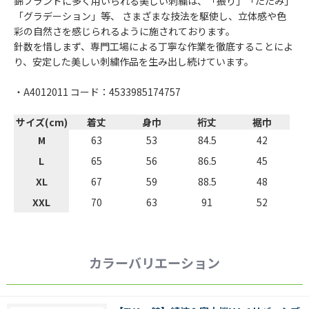
錦ブランドに多く用いられる美しい刺繍は、「振り」「たたみ」
「グラデーション」等、 さまざまな技法を駆使し、立体感や色
彩の自然さを感じられるように施されております。
針数を惜しまず、専門工場による丁寧な作業を徹底することによ
り、安定した美しい刺繍作品を生み出し続けています。
・A4012011 コード：4533985174757
サイズ(cm)
着丈
身巾
裄丈
裾巾
M
63
53
84.5
42
L
65
56
86.5
45
XL
67
59
88.5
48
XXL
70
63
91
52
カラーバリエーション