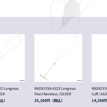
22 Longinus
RADIO EVA A323 Longinus
RADIO EV
VER
Pearl Neckless / SILVER
Cuff / SIL
35,200円
14,300