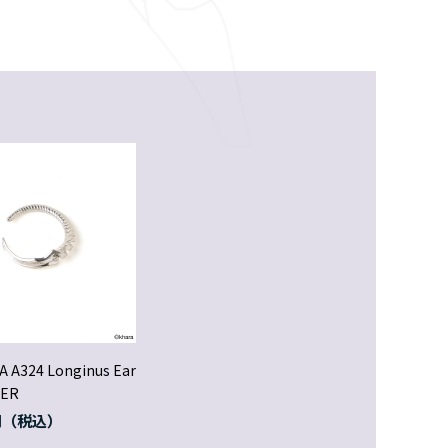
A A324 Longinus Ear
VER
円