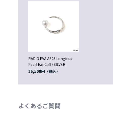
RADIO EVA A325 Longinus
Pearl Ear Cuff / SILVER
16,500円
よくあるご質問