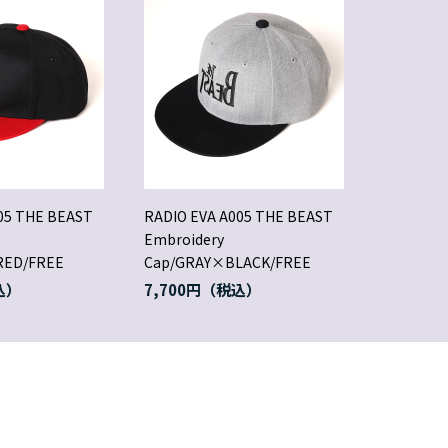
05 THE BEAST
RADIO EVA A005 THE BEAST
Embroidery
RED/FREE
Cap/GRAY×BLACK/FREE
7,700円