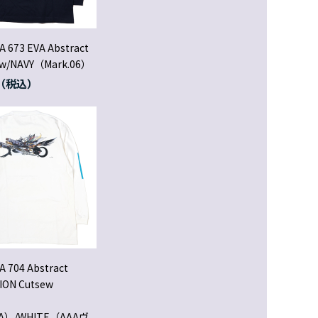
A 673 EVA Abstract
ew/NAVY（Mark.06）
A 704 Abstract
ION Cutsew
WA）/WHITE（AAAヴ