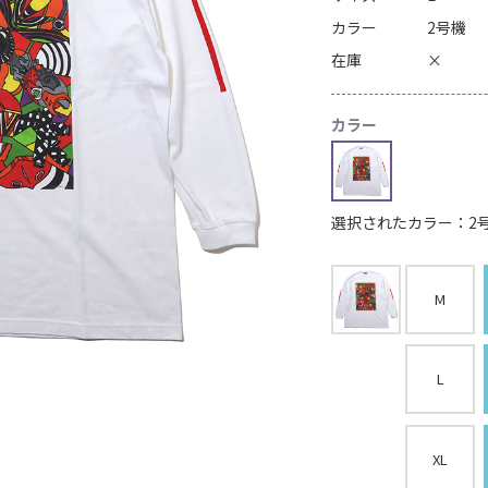
カラー
2号機
在庫
×
カラー
選択されたカラー：2
M
L
XL