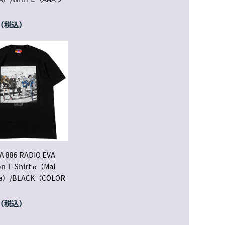
A 886 RADIO EVA
ion T-Shirt α（Mai
ma）/BLACK（COLOR