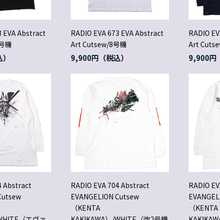
 EVA Abstract
RADIO EVA 673 EVA Abstract
RADIO EV
初号機
Art Cutsew/8号機
Art Cuts
9,900円
9,900円
 Abstract
RADIO EVA 704 Abstract
RADIO EV
Cutsew
EVANGELION Cutsew
EVANGEL
（KENTA
（KENTA
/WHITE（エヴァ
KAKIKAWA）/WHITE（改2号機
KAKIKA