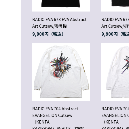
RADIO EVA 673 EVA Abstract
RADIO EVA 673
Art Cutsew/零号機
Art Cutsew/
9,900円
9,900円
RADIO EVA 704 Abstract
RADIO EVA 704
EVANGELION Cutsew
EVANGELION 
（KENTA
（KENTA
KAKIKAWA）/WHITE（使徒）
KAKIKAWA）