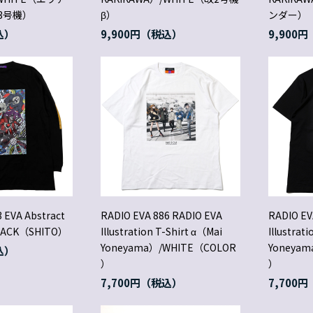
3号機）
β）
ンダー）
9,900円
9,900円
 EVA Abstract
RADIO EVA 886 RADIO EVA
RADIO EV
BLACK（SHITO）
Illustration T-Shirt α（Mai
Illustrat
Yoneyama）/WHITE（COLOR
Yoneya
）
）
7,700円
7,700円