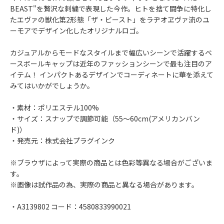
BEAST"を贅沢な刺繍で表現した今作。ヒトを捨て闘争に特化し
たエヴァの獣化第2形態「ザ・ビースト」をラヂオヱヴァ流のユ
ーモアでデザイン化したオリジナルロゴ。
カジュアルからモードなスタイルまで幅広いシーンで活躍するベ
ースボールキャップは近年のファッションシーンで最も注目のア
イテム！ インパクトあるデザインでコーディネートに華を添えて
みてはいかがでしょうか。
・素材：ポリエステル100%
・サイズ：スナップで調節可能（55～60cm(アメリカンバン
ド)）
・発売元：株式会社プラグインク
※ブラウザによって実際の商品とは色彩等異なる場合がございま
す。
※画像は試作品の為、実際の商品と異なる場合があります。
・A3139802 コード：4580833990021