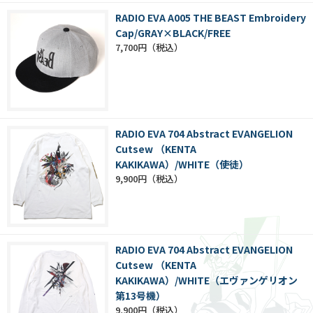
RADIO EVA A005 THE BEAST Embroidery
Cap/GRAY×BLACK/FREE
7,700円
RADIO EVA 704 Abstract EVANGELION
Cutsew （KENTA
KAKIKAWA）/WHITE（使徒）
9,900円
RADIO EVA 704 Abstract EVANGELION
Cutsew （KENTA
KAKIKAWA）/WHITE（エヴァンゲリオン
第13号機）
9,900円