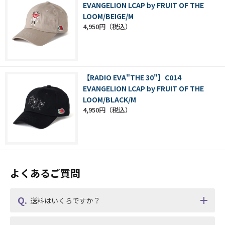
EVANGELION LCAP by FRUIT OF THE
LOOM/BEIGE/M
4,950円
【RADIO EVA"THE 30"】C014
EVANGELION LCAP by FRUIT OF THE
LOOM/BLACK/M
4,950円
よくあるご質問
送料はいくらですか？