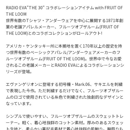
RADIO EVA"THE 30" コラボレーションアイテム with FRUIT OF
THE LOOM
世界有数のTシャツ・アンダーウェアを中心に展開する1871年創
業の老舗アパレルメーカー、フルーツオブザルーム(FRUIT OF
THE LOOM)とのコラボコレクションがロールアウト!
アメリカ・ケンタッキー州に本拠地を置く170年以上の歴史を持
つ世界有数のベーシックアパレル/アンダーウェアメーカーのフ
ルーツオブザルーム(FRUIT OF THE LOOM)。世界中で今なお愛
されるこの老舗メーカーとRADIO EVAによるコラボレーションシ
リーズが登場。
エヴァンゲリオンに登場する初号機・Mark.06、サキエルを刺繍
で表現した今作。ただ刺繍するだけでなく、フルーツオブザルー
ムのロゴで使用されている糸色で刺繍された独創的なデザインと
なっています。
シンプルで使いやすい、フルーツオブザルームのスウェットトレ
ーナー。軽く、着心地抜群のコットン素材。厚みのあるスウェッ
ト生地と、柔らかい裏起毛素材で着心地抜群の肌触り。腕周りも