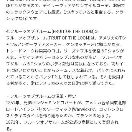
ゆとりがあるので、デイリーウェアやワンマイルコーデ、お家で
のリラックスウェアにも最適。1つ持っていると重宝する、クラ
シックな1点です。
≪フルーツオブザルーム(FRUIT OF THE LOOM)≫
フルーツオブザルーム(FRUIT OF THE LOOM)は、アメリカのTシ
ャツ&アンダーウェアメーカー。ケンタッキー州に拠点がある。
トレードマークは果実のロゴ。リーズナブルな価格のTシャツが
人気。デザインやカラーはシンプルなものが多い。 フルーツオ
ブザルームのTシャツのボディ部分は筒状になっており、両サイ
ドに縫い目がないことからシームレスな着心地。パックに入れら
れていることからパックTとして親しまれている。それを愛用す
る者が多く、常にアメリカの人々の日常に寄り添ってきた。
・フルーツオブザルームの沿革・歴史
1851年、兄弟ベンジャミンとロバートが、アメリカ合衆国東北部
ロードアイランド州のワーウィック(Warwick)で、コットンクロ
スとテキスタイルを作り始めたのが、ブランドの始まり。
1871年、フルーツオブザルームが公式の商標として登録され
る。