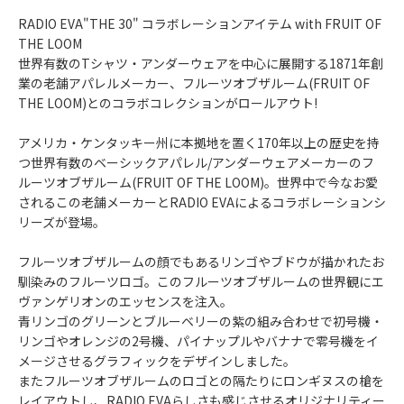
RADIO EVA"THE 30" コラボレーションアイテム with FRUIT OF
THE LOOM
世界有数のTシャツ・アンダーウェアを中心に展開する1871年創
業の老舗アパレルメーカー、フルーツオブザルーム(FRUIT OF
THE LOOM)とのコラボコレクションがロールアウト!
アメリカ・ケンタッキー州に本拠地を置く170年以上の歴史を持
つ世界有数のベーシックアパレル/アンダーウェアメーカーのフ
ルーツオブザルーム(FRUIT OF THE LOOM)。世界中で今なお愛
されるこの老舗メーカーとRADIO EVAによるコラボレーションシ
リーズが登場。
フルーツオブザルームの顔でもあるリンゴやブドウが描かれたお
馴染みのフルーツロゴ。このフルーツオブザルームの世界観にエ
ヴァンゲリオンのエッセンスを注入。
青リンゴのグリーンとブルーベリーの紫の組み合わせで初号機・
リンゴやオレンジの2号機、パイナップルやバナナで零号機をイ
メージさせるグラフィックをデザインしました。
またフルーツオブザルームのロゴとの隔たりにロンギヌスの槍を
レイアウトし、RADIO EVAらしさも感じさせるオリジナリティー