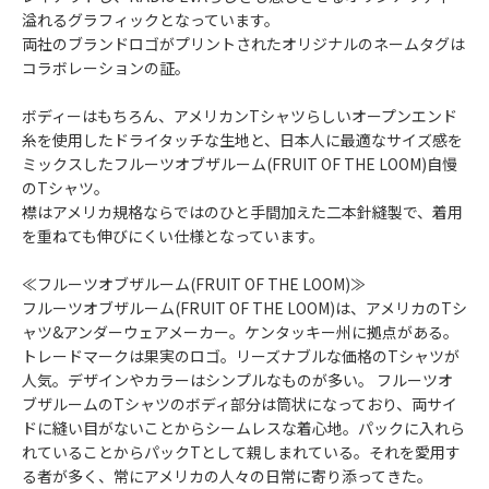
溢れるグラフィックとなっています。
両社のブランドロゴがプリントされたオリジナルのネームタグは
コラボレーションの証。
ボディーはもちろん、アメリカンTシャツらしいオープンエンド
糸を使用したドライタッチな生地と、日本人に最適なサイズ感を
ミックスしたフルーツオブザルーム(FRUIT OF THE LOOM)自慢
のTシャツ。
襟はアメリカ規格ならではのひと手間加えた二本針縫製で、着用
を重ねても伸びにくい仕様となっています。
≪フルーツオブザルーム(FRUIT OF THE LOOM)≫
フルーツオブザルーム(FRUIT OF THE LOOM)は、アメリカのTシ
ャツ&アンダーウェアメーカー。ケンタッキー州に拠点がある。
トレードマークは果実のロゴ。リーズナブルな価格のTシャツが
人気。デザインやカラーはシンプルなものが多い。 フルーツオ
ブザルームのTシャツのボディ部分は筒状になっており、両サイ
ドに縫い目がないことからシームレスな着心地。パックに入れら
れていることからパックTとして親しまれている。それを愛用す
る者が多く、常にアメリカの人々の日常に寄り添ってきた。