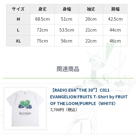
サイズ
身丈
身幅
袖丈
肩幅
M
68.5cm
51cm
20cm
42.5cm
L
72cm
53.5cm
21cm
44cm
XL
75cm
56cm
22cm
46cm
関連商品
【RADIO EVA"THE 30"】C011
EVANGELION FRUITS T-Shirt by FRUIT
OF THE LOOM/PURPLE（WHITE）
7,700円